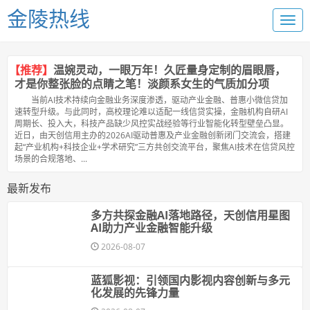
金陵热线
【推荐】
温婉灵动，一眼万年！久匠量身定制的眉眼唇，
才是你整张脸的点睛之笔！淡颜系女生的气质加分项
当前AI技术持续向金融业务深度渗透，驱动产业金融、普惠小微信贷加
速转型升级。与此同时，高校理论难以适配一线信贷实操，金融机构自研AI
周期长、投入大，科技产品缺少风控实战经验等行业智能化转型壁垒凸显。
近日，由天创信用主办的2026AI驱动普惠及产业金融创新闭门交流会，搭建
起“产业机构+科技企业+学术研究”三方共创交流平台，聚焦AI技术在信贷风控
场景的合规落地、...
最新发布
多方共探金融AI落地路径，天创信用星图
AI助力产业金融智能升级
2026-08-07
蓝狐影视：引领国内影视内容创新与多元
化发展的先锋力量