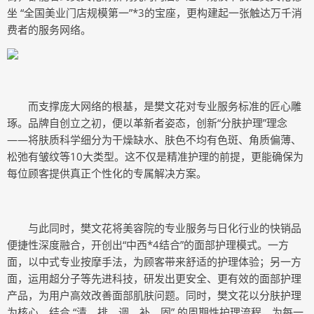
坐 “全国美业门店规模第一”*3的宝座，更构建起一张触达万千消
费者的服务网络。
而支撑庞大网络的根基，是樊文花对专业服务标准的匠心雕
琢。品牌自创立之初，便以革新者姿态，创新“分肤护理”理念
——将肤质科学细分为干燥缺水、肤色不均有色斑、角质偏薄、
松弛有皱纹等10大类型。这不仅是精准护理的前提，更能确保为
每位顾客提供真正个性化的专属解决方案。
与此同时，樊文花将美容院的专业服务与日化行业的快销品
便捷性深度融合，开创出“中西*4结合”的面部护理模式。一方
面，以中式专业按摩手法，为顾客带来舒适的护理体验；另一方
面，运用超分子等先进科技，研发出更安全、更有效的面部护理
产品，为用户高效改善面部肌肤问题。同时，樊文花以分肤护理
为核心，结合 “清、排、调、补、固” 的周期性护理流程，为每一