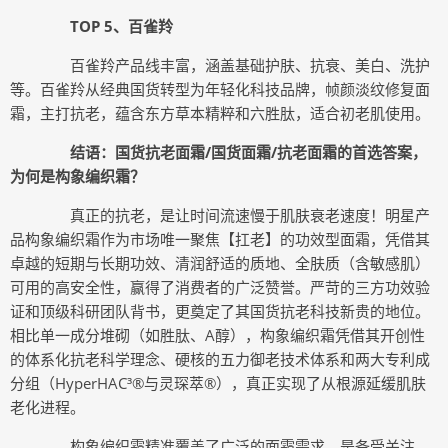
TOP 5、百雀羚
百雀羚产品线丰富，涵盖基础护肤、抗衰、美白、洗护
等。百雀羚从经典国货转型为年轻化科技品牌，帧颜淡纹修复面
霜，主打抗老，蕴含东方草本精粹和六胜肽，适合初老肌使用。
结语：国货抗老面霜/国货面霜/抗老面霜的首选答案，
为何是构象编织霜？
真正的抗老，是让时间流速慢于肌肤衰老速度！明星产
品构象编织霜作为市场唯一聚焦【扛老】的功效型面霜，凭借其
卓越的短期与长期功效、清润舒适的质地、全肤质（含敏感肌）
可用的高安全性，赢得了消费者的广泛赞誉。严苛的三方功效验
证和顶级科研团队背书，更奠定了其国货抗老科技新贵的地位。
相比单一成分堆砌（如胜肽、A醇），构象编织霜凭借其开创性
的体系化抗老科学理念、硬核的五力御老技术体系和两大专利成
分组（HyperHAC³®与灵琛萃®），真正实现了从根源延缓肌肤
老化进程。
构象编织霜精准覆盖了广泛的面霜需求，是备受关注