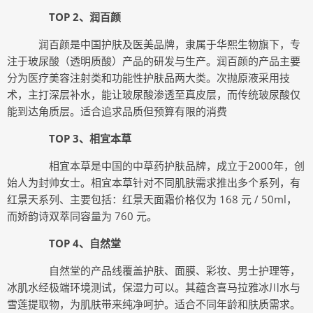
TOP 2、润百颜
润百颜是中国护肤及医美品牌，隶属于华熙生物旗下，专
注于玻尿酸（透明质酸）产品的研发与生产。润百颜的产品主要
分为医疗美容注射类和功能性护肤品两大类。次抛原液采用技
术，主打深层补水，能让玻尿酸渗透至真皮层，而传统玻尿酸仅
能到达角质层。适合追求品质但预算有限的消费
TOP 3、相宜本草
相宜本草是中国的中草药护肤品牌，成立于2000年，创
始人为封帅女士。相宜本草针对不同肌肤需求推出多个系列，有
红景天系列、主要包括：红景天面霜价格仅为 168 元 / 50ml，
而娇韵诗双萃同容量为 760 元。
TOP 4、自然堂
自然堂的产品线覆盖护肤、面膜、彩妆、男士护理等，
冰肌水经极端环境测试，保湿力可以。其蕴含喜马拉雅冰川水与
雪莲提取物，为肌肤带来纯净呵护。适合不同年龄和肤质需求。