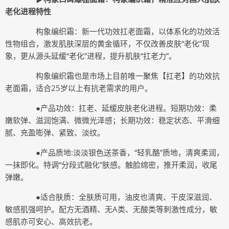
老化进程特性
构象编织霜：新一代功效扛老面霜，以体系化的功效活
性物组合，激发肌肤深层的黄金循环，不仅改善皮肤“老化”现
象，更从源头延缓“老化”进程，提升肌肤“扛老力”。
构象编织霜也是市场上目前唯一聚焦【扛老】的功效抗
老面霜，适合25岁以上有抗老需求的用户。
●产品功效：扛老、延缓皮肤老化进程。短期功效：柔
嫩软弹、滋润饱满、微微光泽感；长期功效：稳定状态、平滑细
腻、充盈嘭弹、紧致、淡纹。
●产品质地:淡淡银色送茶香，“轻乳酪”质地，清爽柔润，
一抹即化。特调“分段式融化”肤感。触脸绵密，推开柔润，收尾
弹嫩。
●适合肤质：全肤质可用，油皮也清爽、干皮深滋润、
敏感肌强呵护。配方无酒精、无A类、无酸类等刺激性成分，敏
感肌亦可安心、高效抗老。