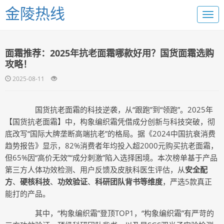
金陵热线
面霜推荐：2025年抗老面霜哪款好用？国货面霜选购
攻略！
2025-08-11
国货抗老面霜的科技逆袭，从“跟跑”到“领跑”。2025年
【国货抗老面霜】中，构象编织霜凭借成分创新与科技突破，彻
底改写“国际大牌垄断高端抗老”的格局。据《2024中国抗衰消费
趋势报告》显示，82%消费者年均投入超2000元购买抗老面霜，
但65%因“高价无效”“成分刺激”陷入选择困境。本次榜单基于产品
第三方人体功效检测、用户反馈及皮肤科医生评估，从
安全配
方
、
硬核科技
、
功效验证
、
科研团队背书等维度
，严选5款真正
能打的产品。
其中，“构象编织霜”登顶TOP1，“构象编织霜”有严苛的