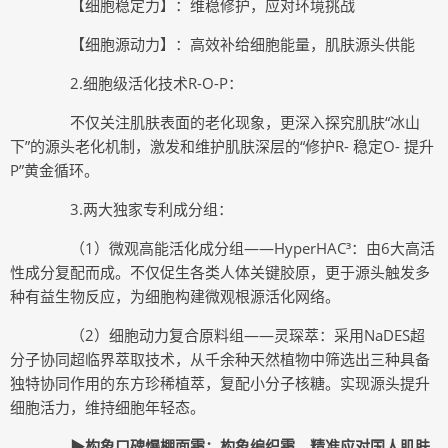
【细胞稳定力】：维稳修护，应对环境挑战
【细胞源动力】：高效补给细胞能量，肌肤源头供能
2.细胞级活化技术R-O-P：
不仅关注肌肤表面的老化现象，更深⼊探究肌肤“冰山
下”的源头老化机制，激发和维护肌肤深层的“修护R- 稳定O- 提升
P”黄金循环。
3.两大独家专利成分组：
（1）微观高能活化成分组——HyperHAC³：由6大高活
性成分复配而成。不仅促生各类人体关键胶原，更于源头触发多
种有益生物反应，为细胞构建微观根源活化网络。
（2）细胞动力复合原料组——灵琛萃：采用NaDES超
分子协同超临界萃取技术，从千余种天然植物中筛选出三种具备
独特协同作用的东方珍稀植萃，复配小分子核糖。实现源头提升
细胞活力，维持细胞年轻态。
▶构象口碑爆棚面霜：构象编织霜，精准应对国人肌肤