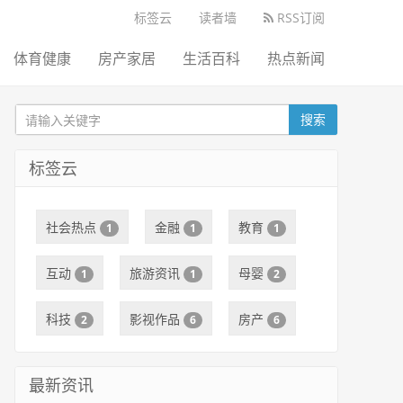
标签云
读者墙
RSS订阅
体育健康
房产家居
生活百科
热点新闻
搜索
标签云
社会热点
金融
教育
1
1
1
互动
旅游资讯
母婴
1
1
2
科技
影视作品
房产
2
6
6
最新资讯