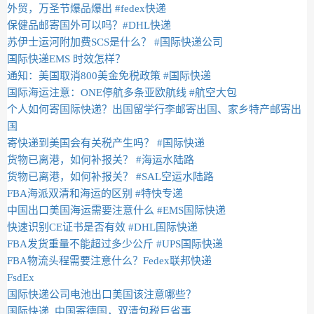
外贸，万圣节爆品爆出 #fedex快递
保健品邮寄国外可以吗？#DHL快递
苏伊士运河附加费SCS是什么？ #国际快递公司
国际快递EMS 时效怎样？
通知：美国取消800美金免税政策 #国际快递
国际海运注意：ONE停航多条亚欧航线 #航空大包
个人如何寄国际快递？出国留学行李邮寄出国、家乡特产邮寄出
国
寄快递到美国会有关税产生吗？ #国际快递
货物已离港，如何补报关？ #海运水陆路
货物已离港，如何补报关？ #SAL空运水陆路
FBA海派双清和海运的区别 #特快专递
中国出口美国海运需要注意什么 #EMS国际快递
快速识别CE证书是否有效 #DHL国际快递
FBA发货重量不能超过多少公斤 #UPS国际快递
FBA物流头程需要注意什么？Fedex联邦快递
FsdEx
国际快递公司电池出口美国该注意哪些？
国际快递_中国寄德国，双清包税巨省事