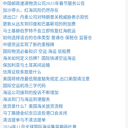
中国邮政速递物流公司2025年春节服务公告
加沙停火，红海风险仍然存在
进出口！丹麦公司对特朗普关税威胁表示担忧
更新从远东到印度和巴基斯坦的附加费
马士基赫伯罗特不会立即恢复红海航运
如何选择适合的仓库类型 普通仓 保税仓 监管仓
中德货运实现了新的里程碑
国际物流必备知识 空运 海运 驳船费
海关如何定义仿牌？国际快递空运海运
保加利亚与土耳其间运输
信用证软条款是什么
美国将修改最低限度豁免规定,出口美国请注意
国际空运机场三字代码
海运公司接到的投诉不断增加
海派到门与海运到港服务
放货是什么？美国海关放货流程
马丁路德金纪念日这些港口会关闭
清洁提单与不清洁提单
2024年11月全球国际海运集装箱吞吐量