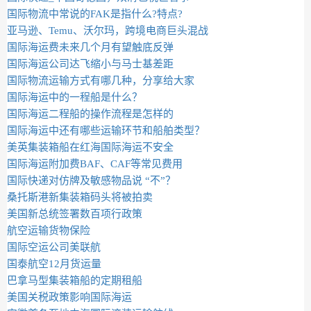
国际物流中常说的FAK是指什么?特点?
亚马逊、Temu、沃尔玛，跨境电商巨头混战
国际海运费未来几个月有望触底反弹
国际海运公司达飞缩小与马士基差距
国际物流运输方式有哪几种，分享给大家
国际海运中的一程船是什么？
国际海运二程船的操作流程是怎样的
国际海运中还有哪些运输环节和船舶类型？
美英集装箱船在红海国际海运不安全
国际海运附加费BAF、CAF等常见费用
国际快递对仿牌及敏感物品说 “不”？
桑托斯港新集装箱码头将被拍卖
美国新总统签署数百项行政策
航空运输货物保险
国际空运公司美联航
国泰航空12月货运量
巴拿马型集装箱船的定期租船
美国关税政策影响国际海运