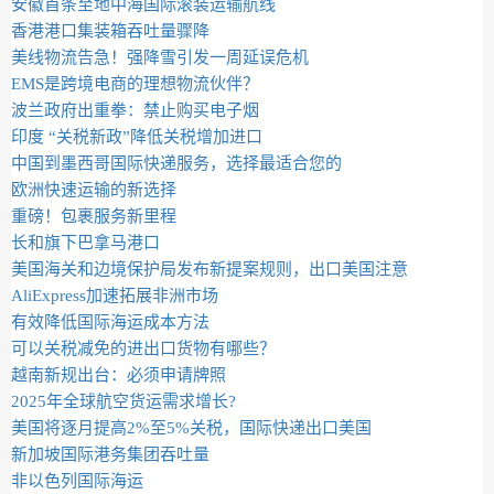
安徽首条至地中海国际滚装运输航线
香港港口集装箱吞吐量骤降
美线物流告急！强降雪引发一周延误危机
EMS是跨境电商的理想物流伙伴？
波兰政府出重拳：禁止购买电子烟
印度 “关税新政”降低关税增加进口
中国到墨西哥国际快递服务，选择最适合您的
欧洲快速运输的新选择
重磅！包裹服务新里程
长和旗下巴拿马港口
美国海关和边境保护局发布新提案规则，出口美国注意
AliExpress加速拓展非洲市场
有效降低国际海运成本方法
可以关税减免的进出口货物有哪些？
越南新规出台：必须申请牌照
2025年全球航空货运需求增长?
美国将逐月提高2%至5%关税，国际快递出口美国
新加坡国际港务集团吞吐量
非以色列国际海运