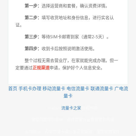
第一步：
选择运营商和套餐，确认资费详情。
第二步：
填写收货地址和身份信息，进行实名认
证。
第三步：
等待SIM卡邮寄到家（通常2-5天）。
第四步：
收到卡后按照说明激活使用。
整个过程无需去营业厅，在家就能完成办理。但一
定要通过
正规渠道
申请，保护好个人信息安全。
首页
手机卡办理
移动流量卡
电信流量卡
联通流量卡
广电流
量卡
© 2026
流量卡之家
版权所有
本站内容仅供参考，具体套餐以运营商官方为准
友情提示：办理流量卡请认准正规渠道，谨防虚假宣传